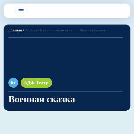
Главная /
Афиша /
Кукольные спектакли /
Военная сказка
6+
БДФ Театр
Военная сказка