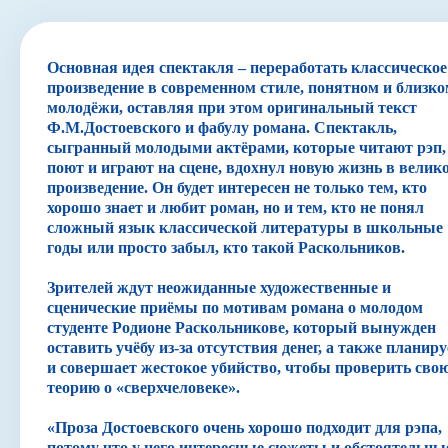
Навигатор
Основная идея спектакля – переработать классическое
произведение в современном стиле, понятном и близк
молодёжи, оставляя при этом оригинальный текст
Ф.М.Достоевского и фабулу романа. Спектакль,
сыгранный молодыми актёрами, которые читают рэп,
поют и играют на сцене, вдохнул новую жизнь в велик
произведение. Он будет интересен не только тем, кто
хорошо знает и любит роман, но и тем, кто не понял
сложный язык классической литературы в школьные
годы или просто забыл, кто такой Раскольников.
Зрителей ждут неожиданные художественные и
сценические приёмы по мотивам романа о молодом
студенте Родионе Раскольникове, который вынужден
оставить учёбу из-за отсутствия денег, а также планиру
и совершает жестокое убийство, чтобы проверить сво
теорию о «сверхчеловеке».
«Проза Достоевского очень хорошо подходит для рэпа,
потому что у него интересные сюжеты и обстоятельны