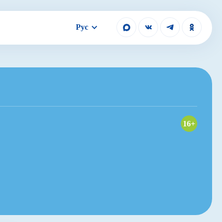
Рус
16+