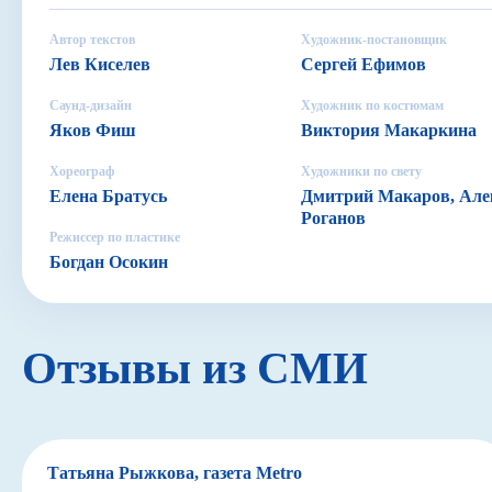
Автор текстов
Художник-постановщик
Лев Киселев
Сергей Ефимов
Саунд-дизайн
Художник по костюмам
Яков Фиш
Виктория Макаркина
Хореограф
Художники по свету
Елена Братусь
Дмитрий Макаров, Але
Роганов
Режиссер по пластике
Богдан Осокин
Отзывы из СМИ
Татьяна Рыжкова, газета Metro