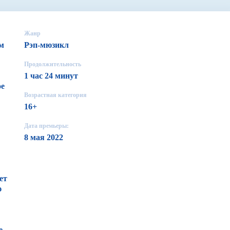
Жанр
ом
Рэп-мюзикл
Продолжительность
1 час 24 минут
ое
Возрастная категория
16+
Дата премьеры:
8 мая 2022
ет
ю
е