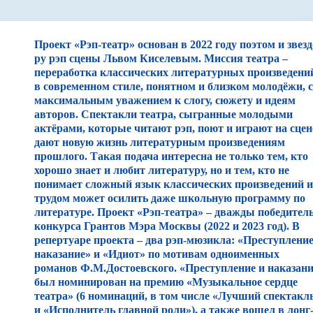
Проект «Рэп-театр» основан в 2022 году поэтом и звез
ру рэп сцены Львом Киселевым. Миссия театра –
переработка классических литературных произведени
в современном стиле, понятном и близком молодёжи, с
максимальным уважением к слогу, сюжету и идеям
авторов. Спектакли театра, сыгранные молодыми
актёрами, которые читают рэп, поют и играют на сцен
дают новую жизнь литературным произведениям
прошлого. Такая подача интересна не только тем, кто
хорошо знает и любит литературу, но и тем, кто не
понимает сложный язык классических произведений и
трудом может осилить даже школьную программу по
литературе. Проект «Рэп-театра» – дважды победител
конкурса Грантов Мэра Москвы (2022 и 2023 год). В
репертуаре проекта – два рэп-мюзикла: «Преступление
наказание» и «Идиот» по мотивам одноименных
романов Ф.М.Достоевского. «Преступление и наказан
был номинирован на премию «Музыкальное сердце
театра» (6 номинаций, в том числе «Лучший спектакл
и «Исполнитель главной роли»), а также вошел в лонг