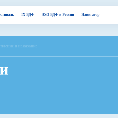
стиваль
IX БДФ
ЭХО БДФ в России
Навигатор
пление и наказание
 и