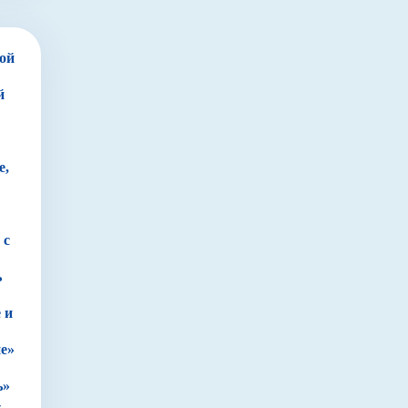
дой
й
е,
 с
ь
 и
ие»
ь»
-