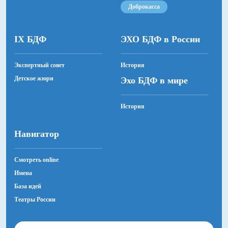
Доброкасса
IX БДФ
ЭХО БДФ в России
Экспертный совет
История
Детское жюри
Эхо БДФ в мире
История
Навигатор
Смотреть online
Имена
База идей
Театры России