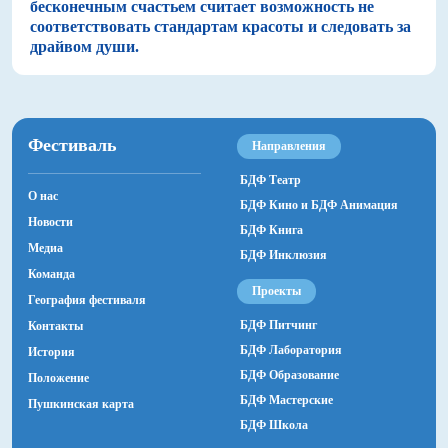
бесконечным счастьем считает возможность не
соответствовать стандартам красоты и следовать за
драйвом души.
Фестиваль
Направления
БДФ Театр
О нас
БДФ Кино и БДФ Анимация
Новости
БДФ Книга
Медиа
БДФ Инклюзия
Команда
Проекты
География фестиваля
БДФ Питчинг
Контакты
БДФ Лаборатория
История
БДФ Образование
Положение
БДФ Мастерские
Пушкинская карта
БДФ Школа