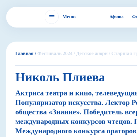
Меню
Афиша
Фе
Фестиваль
Главная /
Фестиваль 2024 /
Детское жюри /
Старшая гр
IX БДФ
Николь Плиева
Актриса театра и кино, телеведущая
ЭХО БДФ в России
Популяризатор искусства. Лектор Р
общества «Знание». Победитель все
международных конкурсов чтецов. 
ЭХО БДФ в мире
Международного конкурса ораторов