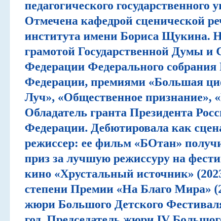
педагогического государственного у
Навигатор
Отмечена кафедрой сценической ре
института имени Бориса Щукина. 
грамотой Государственной Думы и 
Федерации Федерального собрания 
Федерации, премиями «Большая ци
Луч», «Общественное признание», «
Обладатель гранта Президента Рос
Федерации. Дебютировала как сцен
режиссер: ее фильм «БОтан» получи
приз за лучшую режиссуру на фести
кино «Хрустальный источник» (2023
степени Премии «На Благо Мира» (2
жюри Большого Детского Фестиваля 
год. Председатель жюри IV Большог