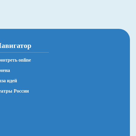
авигатор
мотреть online
мена
аза идей
еатры России