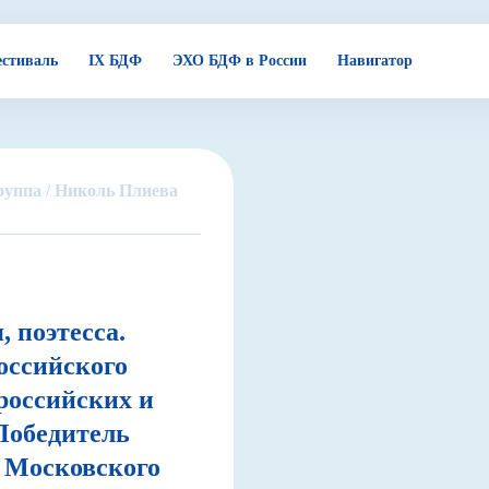
стиваль
IX БДФ
ЭХО БДФ в России
Навигатор
уппа /
Николь Плиева
, поэтесса.
оссийского
российских и
Победитель
 Московского