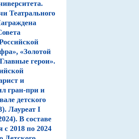
ниверситета.
чи Театрального
Награждена
Совета
Российской
фра», «Золотой
Главные герои».
сийской
арист и
л гран-при и
вале детского
). Лауреат I
024). В составе
с 2018 по 2024
о Детского