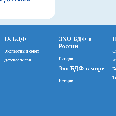
IX БДФ
ЭХО БДФ в
Н
России
Экспертный совет
С
История
Детское жюри
И
Эхо БДФ в мире
Б
Т
История