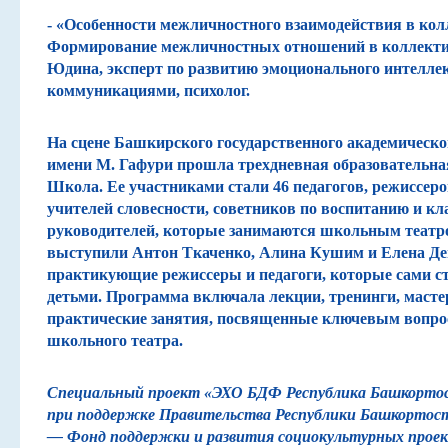
-
«Особенности межличностного взаимодействия в кол
Формирование межличностных отношений в коллект
Юдина
, эксперт по развитию эмоционального интелле
коммуникациями, психолог.
На сцене Башкирского государственного академическо
имени М. Гафури прошла трехдневная образовательн
Школа
. Ее участниками стали
46 педагогов
, режиссеро
учителей словесности, советников по воспитанию и к
руководителей, которые занимаются школьным театр
выступили
Антон Ткаченко, Алина Кушим и Елена Де
практикующие режиссеры и педагоги, которые сами ст
детьми. Программа включала лекции, тренинги, масте
практические занятия, посвященные ключевым вопро
школьного театра.
Специальный проект «ЭХО БДФ Республика Башкортос
при поддержке Правительства Республики Башкортос
— Фонд поддержки и развития социокультурных проек