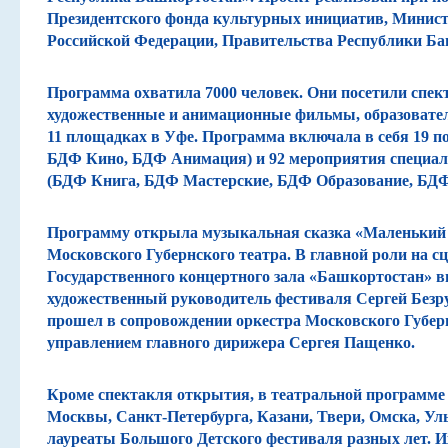
Президентского фонда культурных инициатив, Минис
Навигатор
Российской Федерации, Правительства Республики Ба
Программа охватила
7000 человек.
Они посетили спек
художественные и анимационные фильмы, образовате
11 площадках в Уфе.
Программа включала в себя
19 п
БДФ Кино, БДФ Анимация) и
92 мероприятия специа
(БДФ Книга, БДФ Мастерские, БДФ Образование, БД
Программу открыла
музыкальная сказка «Маленький
Московского Губернского театра. В главной роли на с
Государственного концертного зала «Башкортостан» 
художественный руководитель фестиваля Сергей Безр
прошел в сопровождении оркестра Московского Губерн
управлением главного дирижера Сергея Пащенко.
Кроме спектакля открытия,
в театральной программе
Москвы, Санкт-Петербурга, Казани, Твери, Омска, Ул
лауреаты Большого Детского фестиваля разных лет. 