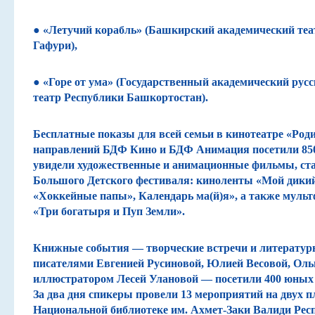
● «Летучий корабль»
(Башкирский академический теа
Гафури),
● «Горе от ума»
(Государственный академический рус
театр Республики Башкортостан).
Бесплатные показы для всей семьи в кинотеатре «Род
направлений
БДФ Кино
и
БДФ Анимация
посетили
85
увидели художественные и анимационные фильмы, ст
Большого Детского фестиваля: киноленты «
Мой дикий
«Хоккейные папы», Календарь ма(й)я»
, а также мул
«Три богатыря и Пуп Земли».
Книжные события
— творческие встречи и литерату
писателями Евгенией Русиновой, Юлией Весовой, Ол
иллюстратором Лесей Улановой
— посетили
400 юных
За два дня спикеры провели
13 мероприятий на двух 
Национальной библиотеке им. Ахмет-Заки Валиди Рес