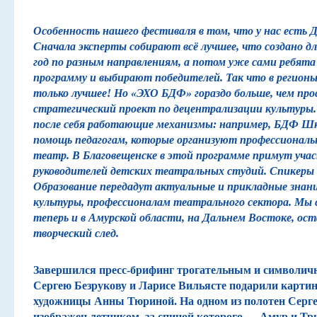
Особенность нашего фестиваля в том, что у нас есть 
Сначала эксперты собирают всё лучшее, что создано д
год по разным направлениям, а потом уже сами ребят
программу и выбирают победителей. Так что в регион
только лучшее! Но «ЭХО БДФ» гораздо больше, чем про
стратегический проект по децентрализации культуры
после себя работающие механизмы: например, БДФ Шко
помощь педагогам, которые организуют профессионал
театр. В Благовещенске в этой программе примут учас
руководителей детских театральных студий. Спикеры
Образование передадут актуальные и прикладные знан
культуры, профессионалам театрального сектора. Мы 
теперь и в Амурской области, на Дальнем Востоке, ос
творческий след.
Завершился пресс-брифинг трогательным и символи
Сергею Безрукову и Ларисе Вильясте подарили карти
художницы Анны Тюриной. На одном из полотен Серге
изображен летчиком, за спиной которого — Амур и Тр