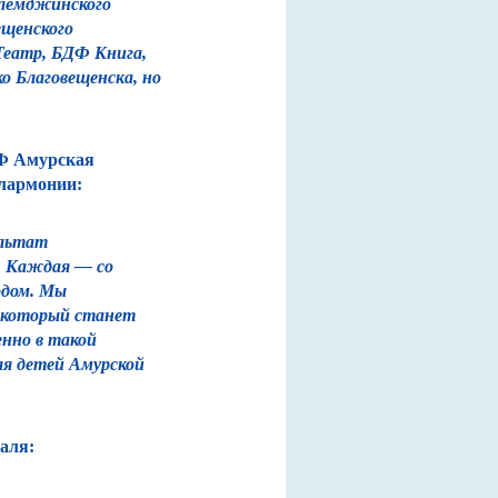
елемджинского
ещенского
Театр, БДФ Книга,
 Благовещенска, но
Ф Амурская
илармонии:
ультат
й. Каждая — со
одом. Мы
, который станет
енно в такой
ля детей Амурской
аля: