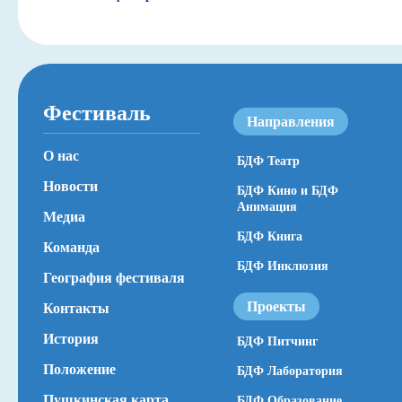
Фестиваль
Направления
О нас
БДФ Театр
Новости
БДФ Кино и БДФ
Анимация
Медиа
БДФ Книга
Команда
БДФ Инклюзия
География фестиваля
Проекты
Контакты
История
БДФ Питчинг
Положение
БДФ Лаборатория
Пушкинская карта
БДФ Образование