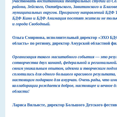
участвовать воспитанники театральных студий из С
района, Зейского, Октябрьского, Завитинского и Благов
муниципальных округов. Программу направлений БДФ 
БДФ Кино и БДФ Анимация посетят жители не только
и города Свободный.
Ольга Смирнова, исполнительный директор «ЭХО БД
область» по региону, директор Амурской областной ф
Организация такого масштабного события — это рез
сотворчества двух команд, федеральной и регионально
своим уникальным опытом, идеями и творческим подх
сплотились для одного большого красивого результата
настоящим подарком для амурчан. Очень рады, что им
коллаборации рождается доброе, настоящее и вечное д
области!
Лариса Вильясте, директор Большого Детского фестив