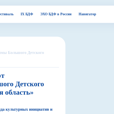
стиваль
IX БДФ
ЭХО БДФ в России
Навигатор
аммы Большого Детского
рт
ого Детского
 область»
нда культурных инициатив и