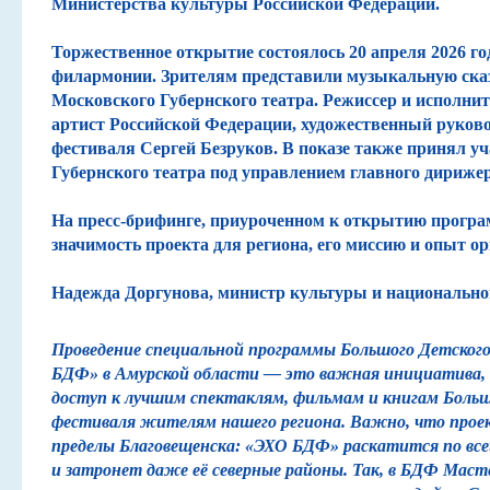
Министерства культуры Российской Федерации.
Навигатор
Торжественное открытие состоялось 20 апреля 2026 го
филармонии. Зрителям представили музыкальную ска
Московского Губернского театра. Режиссер и исполни
артист Российской Федерации, художественный руков
фестиваля Сергей Безруков. В показе также принял у
Губернского театра под управлением главного дириже
На пресс-брифинге, приуроченном к открытию програ
значимость проекта для региона, его миссию и опыт ор
Надежда Доргунова, министр культуры и национально
Проведение специальной программы Большого Детског
БДФ» в Амурской области — это важная инициатива,
доступ к лучшим спектаклям, фильмам и книгам Больш
фестиваля жителям нашего региона. Важно, что прое
пределы Благовещенска: «ЭХО БДФ» раскатится по все
и затронет даже её северные районы. Так, в БДФ Маст