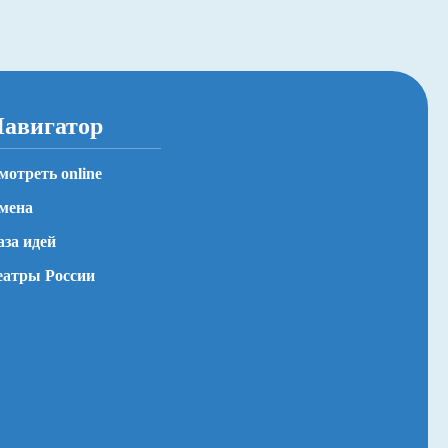
авигатор
мотреть online
мена
аза идей
еатры России