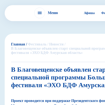
Меню
Афиша
Фе
Фестиваль
Главная /
Фестиваль /
Новости /
В Благовещенске объявлен старт специальной прогр
фестиваля «ЭХО БДФ Амурская область»
IX БДФ
В Благовещенске объявлен ста
ЭХО БДФ в России
специальной программы Больш
фестиваля «ЭХО БДФ Амурская
ЭХО БДФ в мире
Проект проводится при поддержке Президентского фо