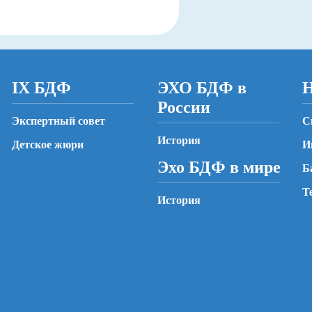
IX БДФ
ЭХО БДФ в
Н
России
Экспертный совет
С
История
Детское жюри
И
Эхо БДФ в мире
Б
Т
История