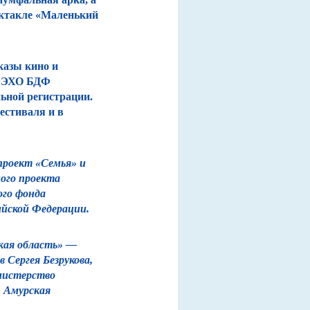
пектакле «Маленький
казы кино и
 «ЭХО БДФ
льной регистрации.
естиваля и в
проект «Семья» и
ного проекта
ого фонда
йской Федерации.
кая область» —
 Сергея Безрукова,
нистерство
, Амурская