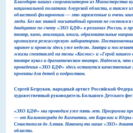
Благодарю наших соорганизаторов из Министерства к
национальной политики Амурской области, а также и
областной филармонии — это заряженные и очень заи
люди. Без вас такой масштабный проект не состоялся
двадцатое по счету «ЭХО БДФ» в регионах России, и п
театр, кино, анимация, книги, образовательные напр
организуем режиссерскую лабораторию. Постановочны
заранее и провели здесь уже неделю. Завтра и послезав
эскизы спектаклей на темы «Космос» и «Герой нашего 
театре кукол и драматическом театре. Надеемся, что
проведения «ЭХО БДФ» здесь останутся качественные
проекты для детей и подростков.
Сергей Безруков, народный артист Российской Федера
художественный руководитель Большого Детского фес
«ЭХО БДФ» мы проводим уже пять лет. Программа про
— от Калининграда до Камчатки, от Карелии и Югры 
Севастополя до Алтая. Наконец-то наше «ЭХО» докати
области.