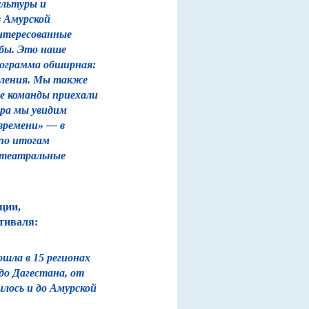
ультуры и
з Амурской
нтересованные
 бы. Это наше
рограмма обширная:
авления. Мы также
е команды приехали
тра мы увидим
времени» — в
 по итогам
 театральные
ции,
тиваля:
шла в 15 регионах
до Дагестана, от
лось и до Амурской