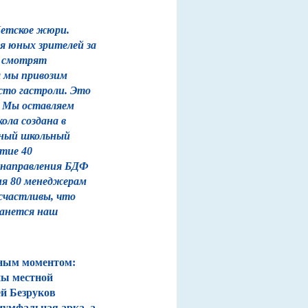
Детское жюри.
ля юных зрителей за
а смотрят
ы мы привозим
сто гастроли. Это
. Мы оставляем
ла создана в
ьный школьный
тие 40
 направления БДФ
ия 80 менеджерам
счастливы, что
танется наш
чным моментом:
ны местной
й Безруков
иумфальная арка, а