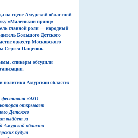
да на сцене Амурской областной
зку «Маленький принц»
тель главной роли — народный
одитель Большого Детского
частие оркестр Московского
ра Сергея Пащенко.
ммы, спикеры обсудили
ганизации.
й политики Амурской области:
о фестиваля «ЭХО
 которая открывает
ого Детского
кт выйдет за
й Амурской области
ерских будут