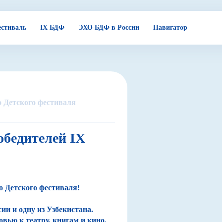
стиваль
IX БДФ
ЭХО БДФ в России
Навигатор
о Детского фестиваля
обедителей IX
 Детского фестиваля!
ии и одну из Узбекистана.
вью к театру, книгам и кино.