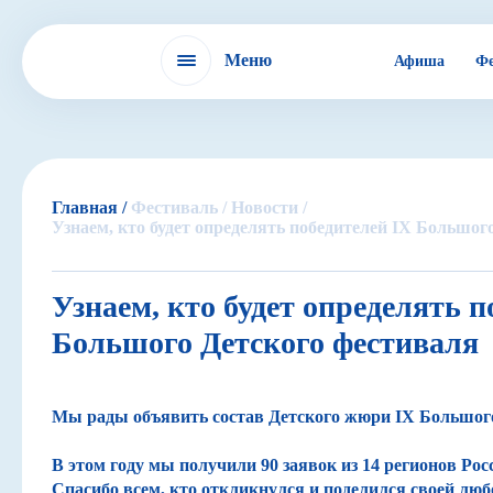
Меню
Афиша
Фе
Фестиваль
Главная /
Фестиваль /
Новости /
Узнаем, кто будет определять победителей IX Большог
IX БДФ
Узнаем, кто будет определять п
Большого Детского фестиваля
ЭХО БДФ в России
Мы рады объявить состав Детского жюри IX Большого
ЭХО БДФ в мире
В этом году мы получили 90 заявок из 14 регионов Росс
Спасибо всем, кто откликнулся и поделился своей любо