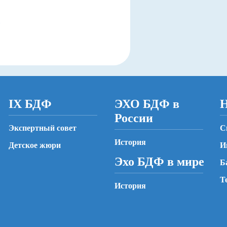
IX БДФ
ЭХО БДФ в
Н
России
Экспертный совет
С
История
Детское жюри
И
Эхо БДФ в мире
Б
Т
История