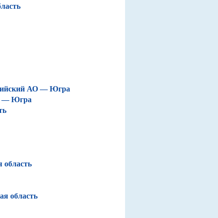
бласть
нсийский АО — Югра
О — Югра
ть
я область
ая область