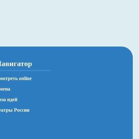
авигатор
мотреть online
мена
аза идей
еатры России