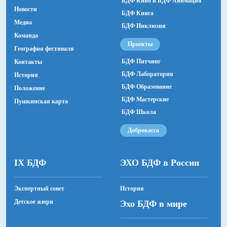
БДФ Кино и БДФ Анимация
Новости
БДФ Книга
Медиа
БДФ Инклюзия
Команда
Проекты
География фестиваля
БДФ Питчинг
Контакты
БДФ Лаборатория
История
БДФ Образование
Положение
БДФ Мастерские
Пушкинская карта
БДФ Школа
Доброкасса
IX БДФ
ЭХО БДФ в России
Экспертный совет
История
Детское жюри
Эхо БДФ в мире