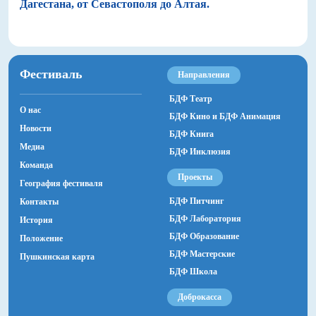
Дагестана, от Севастополя до Алтая.
Фестиваль
Направления
БДФ Театр
О нас
БДФ Кино и БДФ Анимация
Новости
БДФ Книга
Медиа
БДФ Инклюзия
Команда
Проекты
География фестиваля
БДФ Питчинг
Контакты
БДФ Лаборатория
История
БДФ Образование
Положение
БДФ Мастерские
Пушкинская карта
БДФ Школа
Доброкасса