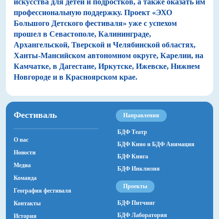
искусства для детей и подростков, а также оказать им
профессиональную поддержку. Проект «ЭХО
Большого Детского фестиваля» уже с успехом
прошел в Севастополе, Калининграде,
Архангельской, Тверской и Челябинской областях,
Ханты-Мансийском автономном округе, Карелии, на
Камчатке, в Дагестане, Иркутске, Ижевске, Нижнем
Новгороде и в Красноярском крае.
Фестиваль
Направления
БДФ Театр
О нас
БДФ Кино и БДФ Анимация
Новости
БДФ Книга
Медиа
БДФ Инклюзия
Команда
Проекты
География фестиваля
БДФ Питчинг
Контакты
БДФ Лаборатория
История