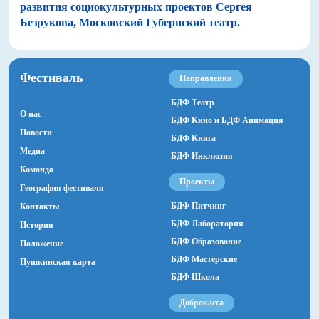
развития социокультурных проектов Сергея
Безрукова, Московский Губернский театр.
Фестиваль
Направления
БДФ Театр
О нас
БДФ Кино и БДФ Анимация
Новости
БДФ Книга
Медиа
БДФ Инклюзия
Команда
Проекты
География фестиваля
БДФ Питчинг
Контакты
БДФ Лаборатория
История
БДФ Образование
Положение
БДФ Мастерские
Пушкинская карта
БДФ Школа
Доброкасса